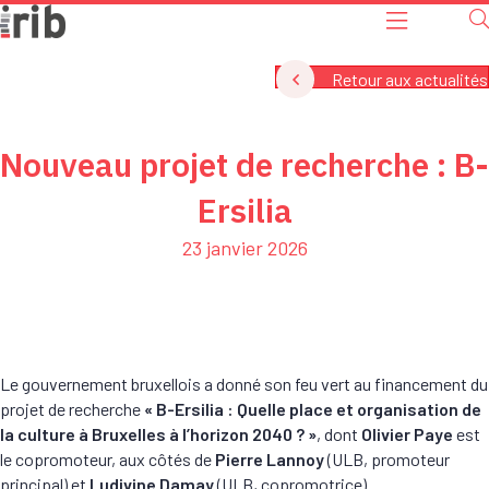
Retour aux actualités
Nouveau projet de recherche : B-
Ersilia
23 janvier 2026
Le gouvernement bruxellois a donné son feu vert au financement du
projet de recherche
« B-Ersilia : Quelle place et organisation de
la culture à Bruxelles à l’horizon 2040 ? »
, dont
Olivier Paye
est
le copro­moteur, aux côtés de
Pierre Lannoy
(ULB, promoteur
principal) et
Ludivine Damay
(ULB, copromotrice).