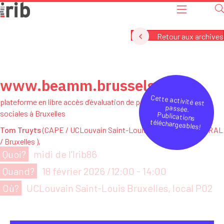
Retour aux archives
www.beamm.brussels
plateforme en libre accès d’évaluation de politiques fiscales et
sociales à Bruxelles
Tom Truyts
(CAPE / UCLouvain Saint-Louis),
Tim Cassiers
(BRAL
/ Bruxelles ),
Quoi?
midi de l'Irib86
Quand?
18 février 2026 /12:00
-
14:00
Où?
UCLouvain Saint-Louis Bruxelles, local P02