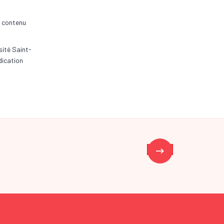
e contenu
sité Saint-
ndication