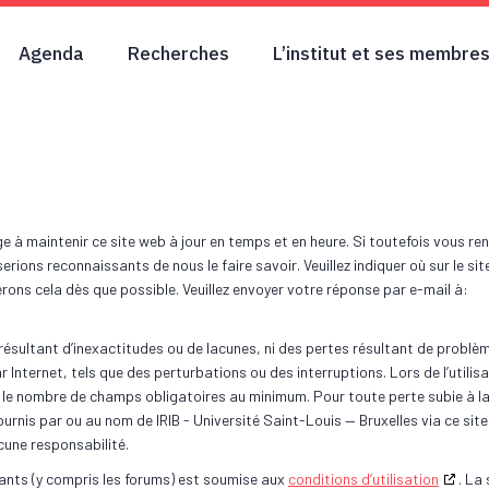
Agenda
Recherches
L’institut et ses membre
ge à maintenir ce site web à jour en temps et en heure. Si toutefois vous re
ions reconnaissants de nous le faire savoir. Veuillez indiquer où sur le si
rons cela dès que possible. Veuillez envoyer votre réponse par e-mail à:
sultant d’inexactitudes ou de lacunes, ni des pertes résultant de problè
r Internet, tels que des perturbations ou des interruptions. Lors de l’utilis
r le nombre de champs obligatoires au minimum. Pour toute perte subie à la
fournis par ou au nom de IRIB - Université Saint-Louis — Bruxelles via ce site
cune responsabilité.
sants (y compris les forums) est soumise aux
conditions d’utilisation
. La