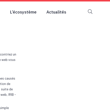
s
L’écosystème
Actualités
ncontriez un
te web vous
mes causés
ation de
 suite de
 web, IRIB -
 simple