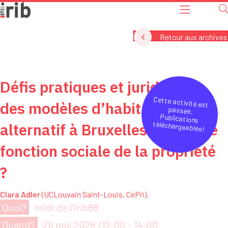
Retour aux archives
Défis pratiques et juridiques
des modèles d’habitat
alternatif à Bruxelles : vers une
fonction sociale de la propriété
?
Clara Adler
(UCLouvain Saint-Louis, CePri),
Quoi?
midi de l'Irib88
Quand?
26 mai 2026 /12:00
-
14:00